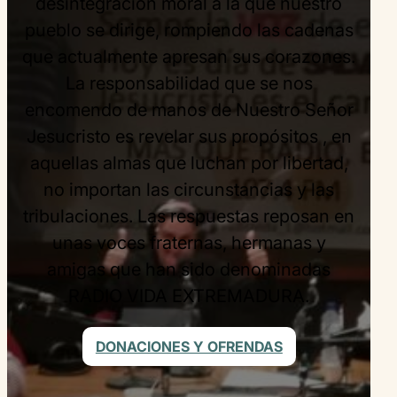
pruebas, por rutinas o monotonía.
Aquí la sociedad encuentra una
alternativa sana, coherente, que impacta
culturalmente y moralmente a quienes
escuchan los diferentes programas que
responden a las necesidades de los
diversos tipos de oyentes a los que
impacta, y las diferentes subculturas que
alcanza.
La Palabra de Dios permite dar vida a la
fe muerta y muestra el camino de toda
existencia.